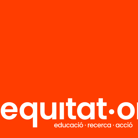
R
FAQS
i
HUB Social