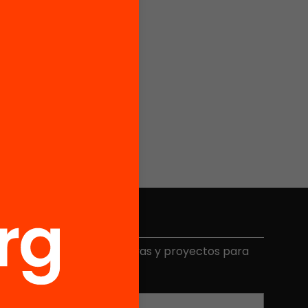
Elige equidad
ecibe contenidos, iniciativas y proyectos para
mplicarte.
Correo electrónico
*