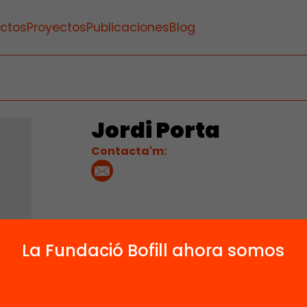
ctos
Proyectos
Publicaciones
Blog
Jordi Porta
Contacta'm:
La Fundació Bofill ahora somos