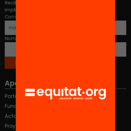
Recibe contenidos, iniciativas y proyectos para
implicarte.
Correo electrónico
*
Nombre
*
Apartados
Portada
FAQS
Fundación
HUB Social
Actos
Contacto
Proyectos