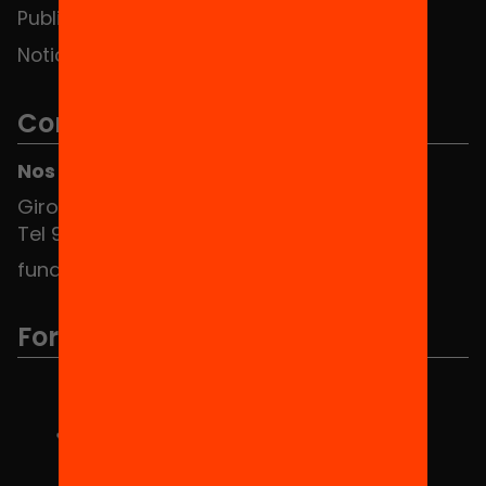
Publicaciones y vídeos
Noticias
Contacto
Nos puedes encontrar en el HUB Social
Girona 34, interior 08010 Barcelona
Tel 934 588 700
fundacio@equitat.org
Formamos parte de...