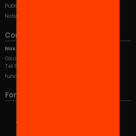
Publicaciones y vídeos
Noticias
Contacto
Nos puedes encontrar en el HUB Social
Girona 34, interior 08010 Barcelona
Tel 934 588 700
fundacio@equitat.org
Formamos parte de...