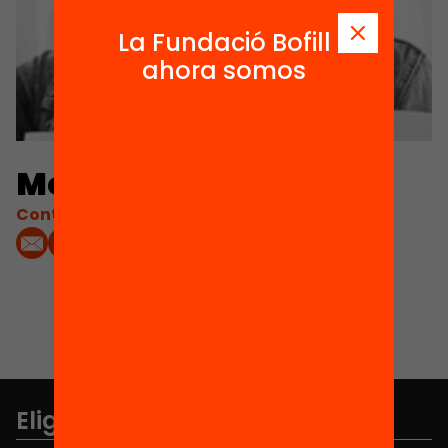
La Fundació Bofill
ahora somos
Montse Jiménez Vila
Contacta'm:
Elige equidad