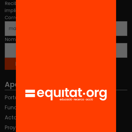
Recibe contenidos, iniciativas y proyectos para
implicarte.
Correo electrónico
*
Nombre
*
Apartados
Portada
FAQS
Fundación
HUB Social
Actos
Contacto
Proyectos