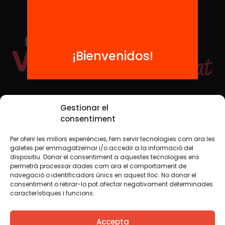
¡Bienvenidos!
Redes sociales
Gestionar el
consentiment
Per oferir les millors experiències, fem servir tecnologies com ara les
TWT
YTB
IG
FB
IN
galetes per emmagatzemar i/o accedir a la informació del
dispositiu. Donar el consentiment a aquestes tecnologies ens
permetrà processar dades com ara el comportament de
navegació o identificadors únics en aquest lloc. No donar el
consentiment o retirar-lo pot afectar negativament determinades
Aviso legal
Política de cookies
característiques i funcions.
Creemos que el conocimiento debe compartirse. Por eso
Accepta
utilizamos una licencia Creative Commons, salvo que en