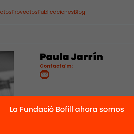
ctos
Proyectos
Publicaciones
Blog
Paula Jarrín
Contacta'm:
La Fundació Bofill ahora somos