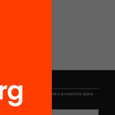
Elige equidad
ecibe contenidos, iniciativas y proyectos para
mplicarte.
Correo electrónico
*