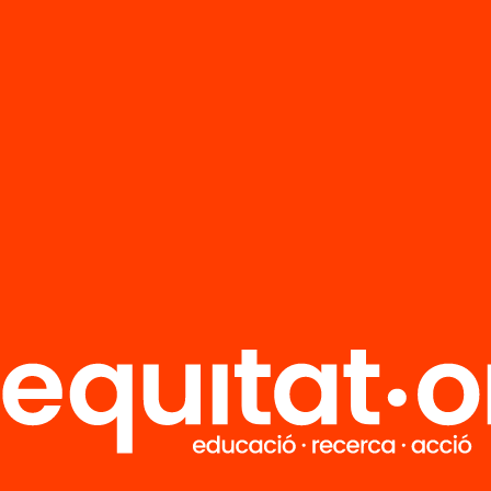
R
FAQS
i
HUB Social