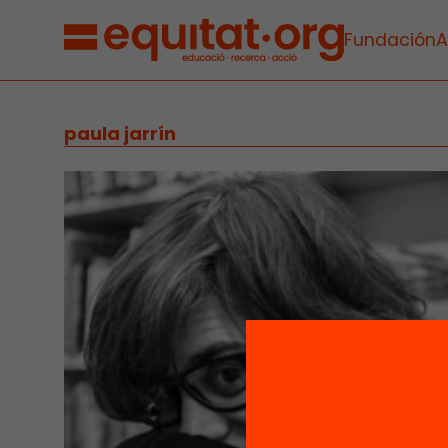
Fundación
A
paula jarrín