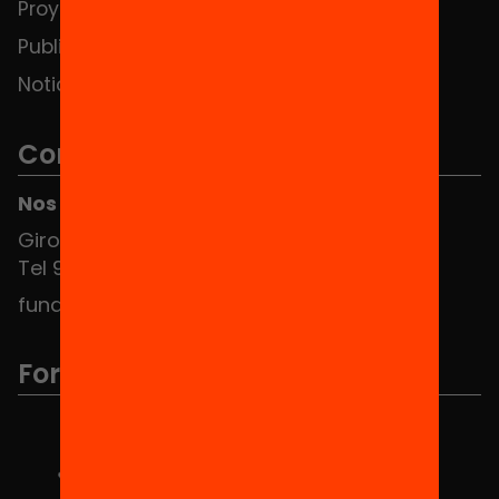
Proyectos
Publicaciones y vídeos
Noticias
Contacto
Nos puedes encontrar en el HUB Social
Girona 34, interior 08010 Barcelona
Tel 934 588 700
fundacio@equitat.org
Formamos parte de...