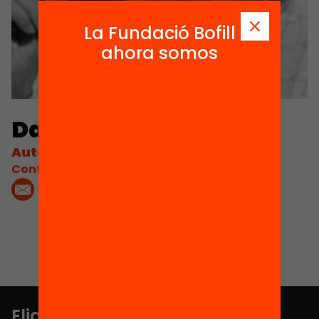
La Fundació Bofill
ahora somos
Daniel Innerarity
Autor
Contacta'm:
Elige equidad