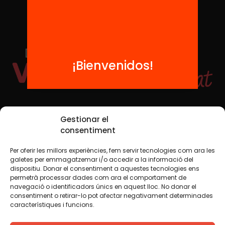
¡Bienvenidos!
Redes sociales
Gestionar el
consentiment
Per oferir les millors experiències, fem servir tecnologies com ara les
TWT
YTB
IG
FB
IN
galetes per emmagatzemar i/o accedir a la informació del
dispositiu. Donar el consentiment a aquestes tecnologies ens
permetrà processar dades com ara el comportament de
navegació o identificadors únics en aquest lloc. No donar el
consentiment o retirar-lo pot afectar negativament determinades
Aviso legal
Política de cookies
característiques i funcions.
Creemos que el conocimiento debe compartirse. Por eso