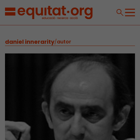
daniel innerarity
/
autor