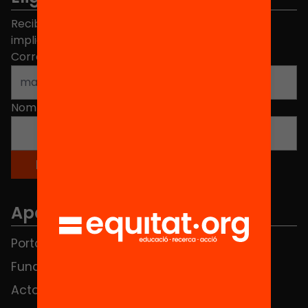
Recibe contenidos, iniciativas y proyectos para
implicarte.
Correo electrónico
*
Nombre
*
Apartados
Portada
FAQS
Fundación
HUB Social
Actos
Contacto