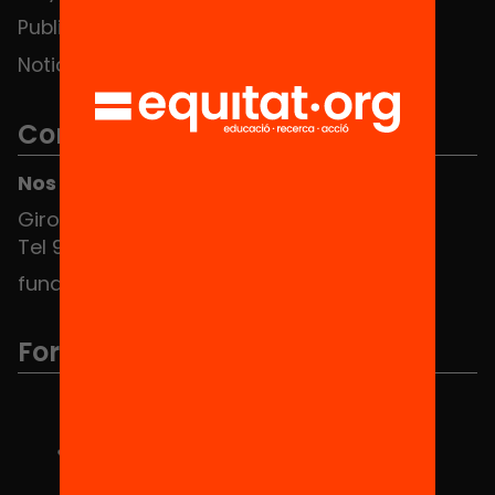
Publicaciones y vídeos
Noticias
Contacto
Nos puedes encontrar en el HUB Social
Girona 34, interior 08010 Barcelona
Tel 934 588 700
fundacio@equitat.org
Formamos parte de...