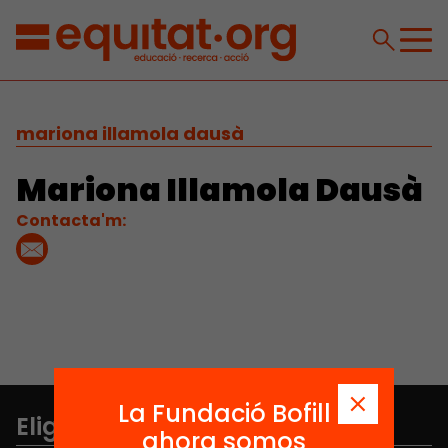
mariona illamola dausà
Mariona Illamola Dausà
Contacta'm:
La Fundació Bofill
Elige equidad
ahora somos