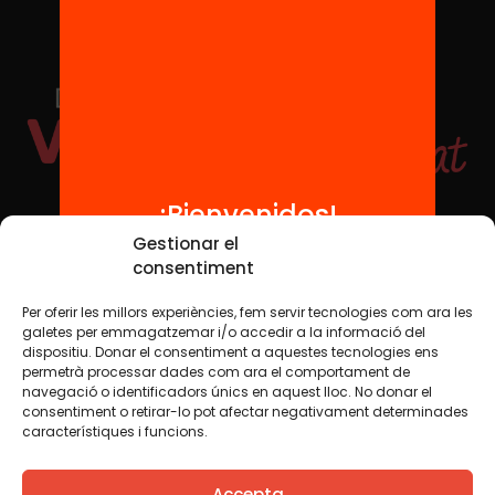
¡Bienvenidos!
Redes sociales
Gestionar el
consentiment
Per oferir les millors experiències, fem servir tecnologies com ara les
TWT
YTB
IG
FB
IN
galetes per emmagatzemar i/o accedir a la informació del
dispositiu. Donar el consentiment a aquestes tecnologies ens
permetrà processar dades com ara el comportament de
navegació o identificadors únics en aquest lloc. No donar el
consentiment o retirar-lo pot afectar negativament determinades
Aviso legal
Política de cookies
característiques i funcions.
Creemos que el conocimiento debe compartirse. Por eso
Accepta