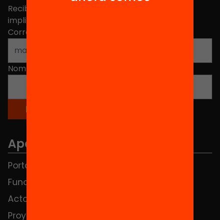
Recibe contenidos, iniciativas y proyectos para
implicarte.
Correo electrónico
*
Nombre
*
Apartados
Portada
FAQS
Fundación
HUB Social
Actos
Contacto
Proyectos