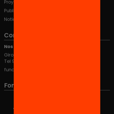
Proyectos
Publicaciones y vídeos
Noticias
Contacto
Nos puedes encontrar en el HUB Social
Girona 34, interior 08010 Barcelona
Tel 934 588 700
fundacio@equitat.org
Formamos parte de...