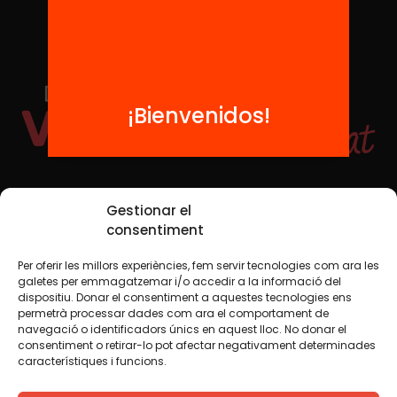
¡Bienvenidos!
Redes sociales
Gestionar el
consentiment
Per oferir les millors experiències, fem servir tecnologies com ara les
TWT
YTB
IG
FB
IN
galetes per emmagatzemar i/o accedir a la informació del
dispositiu. Donar el consentiment a aquestes tecnologies ens
permetrà processar dades com ara el comportament de
navegació o identificadors únics en aquest lloc. No donar el
consentiment o retirar-lo pot afectar negativament determinades
Aviso legal
Política de cookies
característiques i funcions.
Creemos que el conocimiento debe compartirse. Por eso