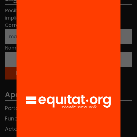
Recibe contenidos, iniciativas y proyectos para
implicarte.
Correo electrónico
*
Nombre
*
Apartados
Portada
FAQS
Fundación
HUB Social
Actos
Contacto