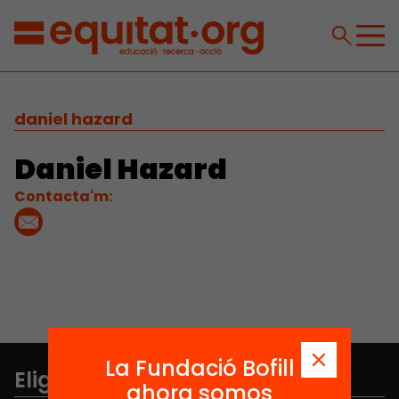
daniel hazard
Daniel Hazard
Contacta'm:
La Fundació Bofill
Elige equidad
ahora somos