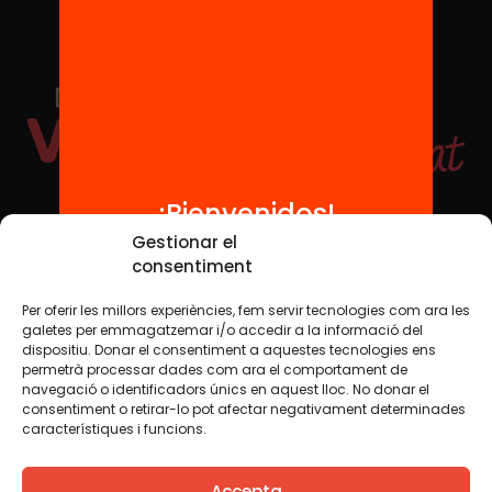
¡Bienvenidos!
Redes sociales
Gestionar el
consentiment
Per oferir les millors experiències, fem servir tecnologies com ara les
TWT
YTB
IG
FB
IN
galetes per emmagatzemar i/o accedir a la informació del
dispositiu. Donar el consentiment a aquestes tecnologies ens
permetrà processar dades com ara el comportament de
navegació o identificadors únics en aquest lloc. No donar el
consentiment o retirar-lo pot afectar negativament determinades
Aviso legal
Política de cookies
característiques i funcions.
Creemos que el conocimiento debe compartirse. Por eso
Accepta