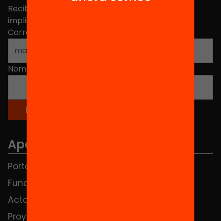
Recibe contenidos, iniciativas y proyectos para
implicarte.
Correo electrónico
*
Nombre
*
Apartados
Portada
FAQS
Fundación
HUB Social
Actos
Contacto
Proyectos