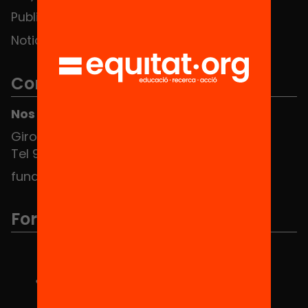
Publicaciones y vídeos
Noticias
Contacto
Nos puedes encontrar en el HUB Social
Girona 34, interior 08010 Barcelona
Tel 934 588 700
fundacio@equitat.org
Formamos parte de...