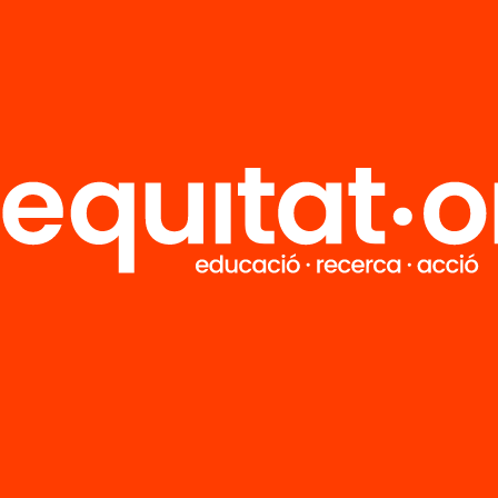
R
FAQS
i
HUB Social
Contacto
Formamos parte de...