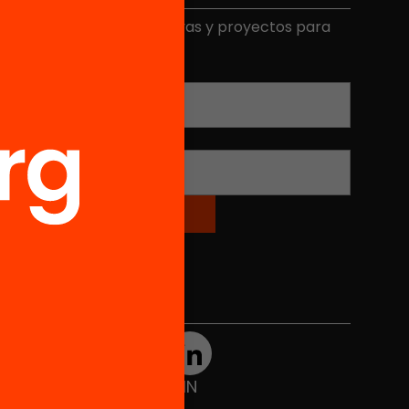
ecibe contenidos, iniciativas y proyectos para
mplicarte.
Correo electrónico
*
Nombre
*
Redes sociales
TWT
YTB
IG
FB
IN