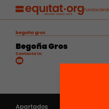
Fundación
A
begoña gros
Begoña Gros
Contacta'm:
Apartados