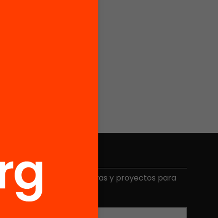
Elige equidad
ecibe contenidos, iniciativas y proyectos para
mplicarte.
Correo electrónico
*