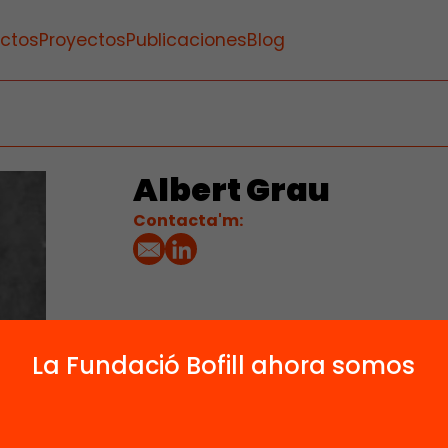
ctos
Proyectos
Publicaciones
Blog
Albert Grau
Contacta'm:
La Fundació Bofill ahora somos