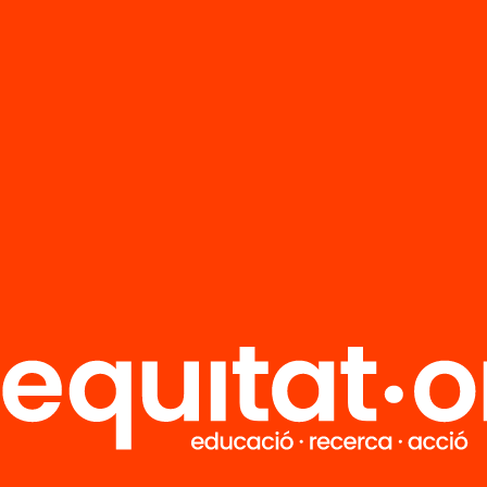
R
FAQS
i
HUB Social