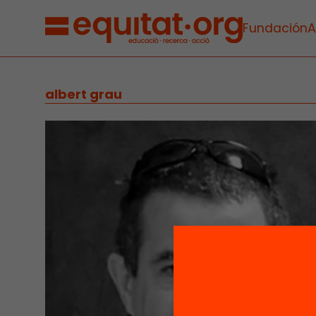
Fundación
A
albert grau