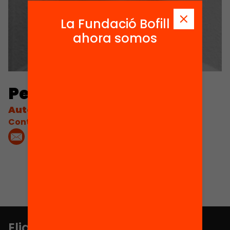
La Fundació Bofill
ahora somos
Pep Gratacós
Autor
Contacta'm:
Elige equidad