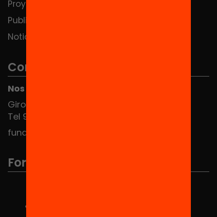
Proyectos
Publicaciones y vídeos
Noticias
Contacto
Nos puedes encontrar en el HUB Social
Girona 34, interior 08010 Barcelona
Tel 934 588 700
fundacio@equitat.org
Formamos parte de...