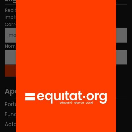
Recibe contenidos, iniciativas y proyectos para
implicarte.
Correo electrónico
*
Nombre
*
Apartados
Portada
FAQS
Fundación
HUB Social
Actos
Contacto