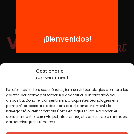
¡Bienvenidos!
Redes sociales
Gestionar el
consentiment
Per oferir les millors experiències, fem servir tecnologies com ara les
TWT
YTB
IG
FB
IN
galetes per emmagatzemar i/o accedir a la informació del
dispositiu. Donar el consentiment a aquestes tecnologies ens
permetrà processar dades com ara el comportament de
navegació o identificadors únics en aquest lloc. No donar el
consentiment o retirar-lo pot afectar negativament determinades
Aviso legal
Política de cookies
característiques i funcions.
Creemos que el conocimiento debe compartirse. Por eso