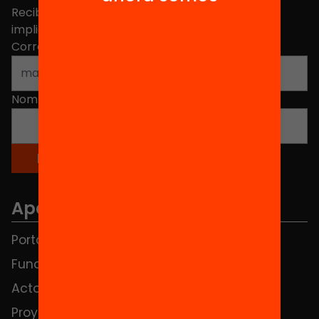
Recibe contenidos, iniciativas y proyectos para
implicarte.
Correo electrónico
*
Nombre
*
Apartados
Portada
FAQS
Fundación
HUB Social
Actos
Contacto
Proyectos