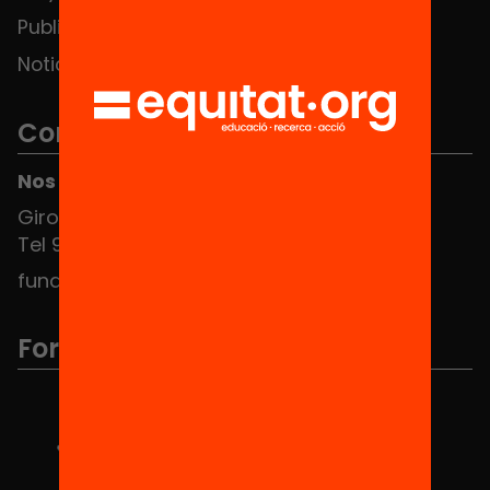
Publicaciones y vídeos
Noticias
Contacto
Nos puedes encontrar en el HUB Social
Girona 34, interior 08010 Barcelona
Tel 934 588 700
fundacio@equitat.org
Formamos parte de...