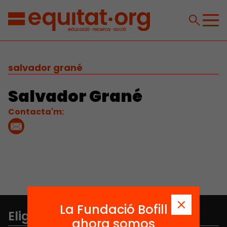
salvador grané
Salvador Grané
Contacta'm:
La Fundació Bofill
Elige equidad
ahora somos