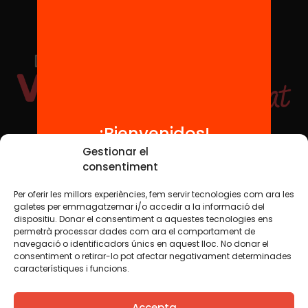
¡Bienvenidos!
Redes sociales
Gestionar el
consentiment
Per oferir les millors experiències, fem servir tecnologies com ara les
TWT
YTB
IG
FB
IN
galetes per emmagatzemar i/o accedir a la informació del
dispositiu. Donar el consentiment a aquestes tecnologies ens
permetrà processar dades com ara el comportament de
navegació o identificadors únics en aquest lloc. No donar el
consentiment o retirar-lo pot afectar negativament determinades
Aviso legal
Política de cookies
característiques i funcions.
Creemos que el conocimiento debe compartirse. Por eso
Accepta