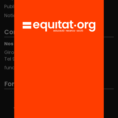
Publicaciones y vídeos
Noticias
Contacto
Nos puedes encontrar en el HUB Social
Girona 34, interior 08010 Barcelona
Tel 934 588 700
fundacio@equitat.org
Formamos parte de...