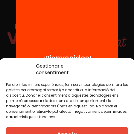
¡Bienvenidos!
Redes sociales
Gestionar el
consentiment
Per oferir les millors experiències, fem servir tecnologies com ara les
TWT
YTB
IG
FB
IN
galetes per emmagatzemar i/o accedir a la informació del
dispositiu. Donar el consentiment a aquestes tecnologies ens
permetrà processar dades com ara el comportament de
navegació o identificadors únics en aquest lloc. No donar el
consentiment o retirar-lo pot afectar negativament determinades
Aviso legal
Política de cookies
característiques i funcions.
Creemos que el conocimiento debe compartirse. Por eso
Accepta