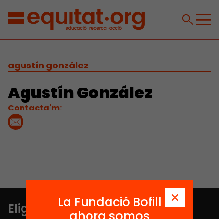
agustín gonzález
Agustín González
Contacta'm:
La Fundació Bofill
Elige equidad
ahora somos