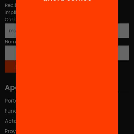
Recibe contenidos, iniciativas y proyectos para
implicarte.
Correo electrónico
*
Nombre
*
Apartados
Portada
FAQS
Fundación
HUB Social
Actos
Contacto
Proyectos