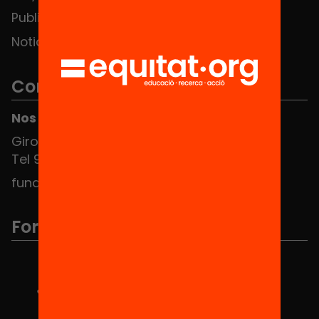
Publicaciones y vídeos
Noticias
Contacto
Nos puedes encontrar en el HUB Social
Girona 34, interior 08010 Barcelona
Tel 934 588 700
fundacio@equitat.org
Formamos parte de...