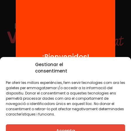
¡Bienvenidos!
Redes sociales
Gestionar el
consentiment
Per oferir les millors experiències, fem servir tecnologies com ara les
TWT
YTB
IG
FB
IN
galetes per emmagatzemar i/o accedir a la informació del
dispositiu. Donar el consentiment a aquestes tecnologies ens
permetrà processar dades com ara el comportament de
navegació o identificadors únics en aquest lloc. No donar el
consentiment o retirar-lo pot afectar negativament determinades
Aviso legal
Política de cookies
característiques i funcions.
Creemos que el conocimiento debe compartirse. Por eso
Accepta