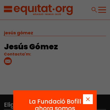
jesús gómez
Jesús Gómez
Contacta'm:
La Fundació Bofill
Elige equidad
ahora somos