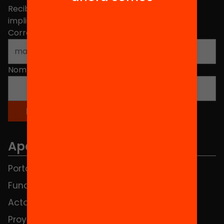
Recibe contenidos, iniciativas y proyectos para
implicarte.
Correo electrónico
*
Nombre
*
Apartados
Portada
FAQS
Fundación
HUB Social
Actos
Contacto
Proyectos