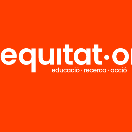
R
FAQS
i
HUB Social
Contacto
Formamos parte de...