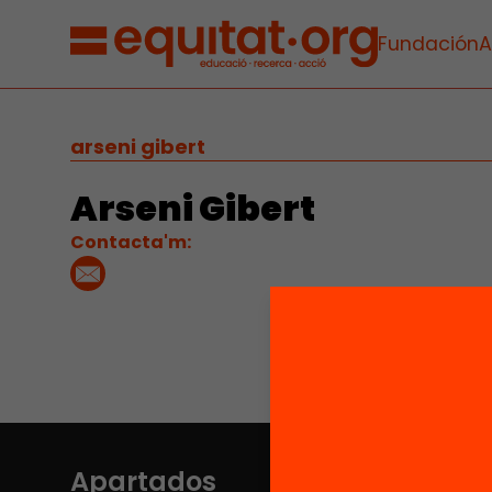
Fundación
A
arseni gibert
Arseni Gibert
Contacta'm:
Apartados