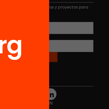
ecibe contenidos, iniciativas y proyectos para
mplicarte.
Correo electrónico
*
Nombre
*
Redes sociales
TWT
YTB
IG
FB
IN