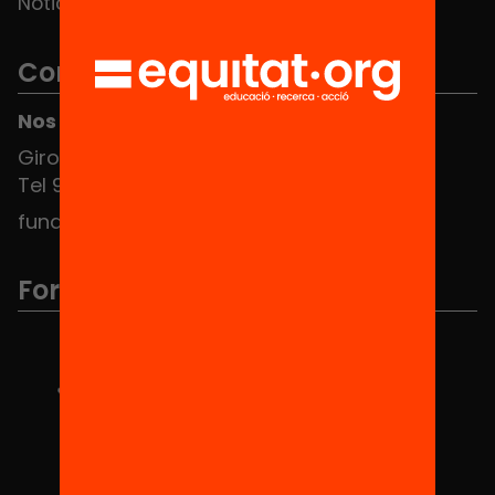
Noticias
Contacto
Nos puedes encontrar en el HUB Social
Girona 34, interior 08010 Barcelona
Tel 934 588 700
fundacio@equitat.org
Formamos parte de...