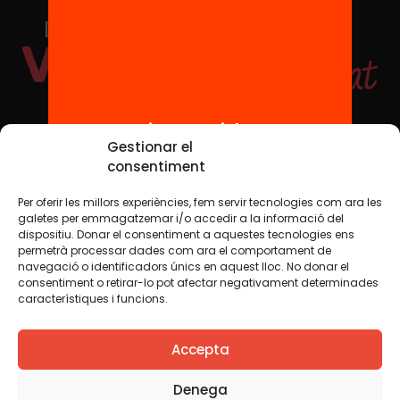
¡Bienvenidos!
Redes sociales
Gestionar el
consentiment
Per oferir les millors experiències, fem servir tecnologies com ara les
TWT
YTB
IG
FB
IN
galetes per emmagatzemar i/o accedir a la informació del
dispositiu. Donar el consentiment a aquestes tecnologies ens
permetrà processar dades com ara el comportament de
navegació o identificadors únics en aquest lloc. No donar el
consentiment o retirar-lo pot afectar negativament determinades
Aviso legal
Política de cookies
característiques i funcions.
Creemos que el conocimiento debe compartirse. Por eso
Accepta
utilizamos una licencia Creative Commons, salvo que en
algún material indiquemos lo contrario. Le animamos a
copiar, redistribuir, remezclar o transformar y crear los
Denega