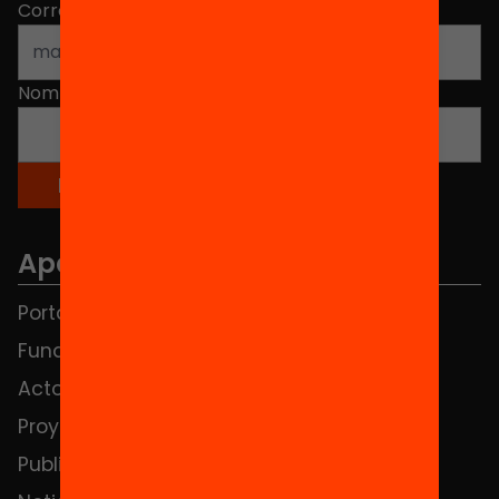
Correo electrónico
*
Nombre
*
Apartados
Portada
FAQS
Fundación
HUB Social
Actos
Contacto
Proyectos
Publicaciones y vídeos