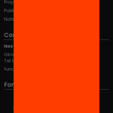
Proyectos
Publicaciones y vídeos
Noticias
Contacto
Nos puedes encontrar en el HUB Social
Girona 34, interior 08010 Barcelona
Tel 934 588 700
fundacio@equitat.org
Formamos parte de...