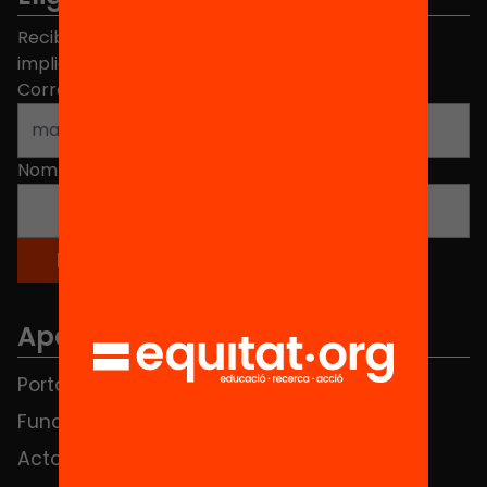
Recibe contenidos, iniciativas y proyectos para
implicarte.
Correo electrónico
*
Nombre
*
Apartados
Portada
FAQS
Fundación
HUB Social
Actos
Contacto