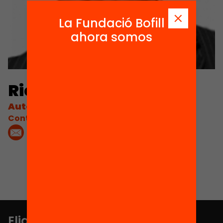
La Fundació Bofill
ahora somos
Richard Gerver
Autor
Contacta'm:
Elige equidad