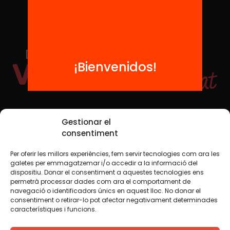
¡Bienvenidos!
Redes sociales
Gestionar el
consentiment
Per oferir les millors experiències, fem servir tecnologies com ara les
TWT
YTB
IG
FB
IN
galetes per emmagatzemar i/o accedir a la informació del
dispositiu. Donar el consentiment a aquestes tecnologies ens
permetrà processar dades com ara el comportament de
navegació o identificadors únics en aquest lloc. No donar el
consentiment o retirar-lo pot afectar negativament determinades
Aviso legal
Política de cookies
característiques i funcions.
Creemos que el conocimiento debe compartirse. Por eso