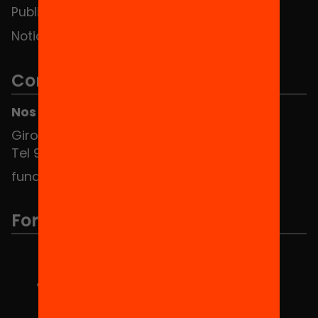
Publicaciones y vídeos
Noticias
Contacto
Nos puedes encontrar en el HUB Social
Girona 34, interior 08010 Barcelona
Tel 934 588 700
fundacio@equitat.org
Formamos parte de...