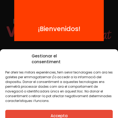
¡Bienvenidos!
Redes sociales
Gestionar el
consentiment
Per oferir les millors experiències, fem servir tecnologies com ara les
TWT
YTB
IG
FB
IN
galetes per emmagatzemar i/o accedir a la informació del
dispositiu. Donar el consentiment a aquestes tecnologies ens
permetrà processar dades com ara el comportament de
navegació o identificadors únics en aquest lloc. No donar el
consentiment o retirar-lo pot afectar negativament determinades
Aviso legal
Política de cookies
característiques i funcions.
Creemos que el conocimiento debe compartirse. Por eso
Accepta
utilizamos una licencia Creative Commons, salvo que en