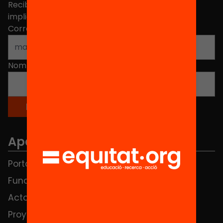
Recibe contenidos, iniciativas y proyectos para
implicarte.
Correo electrónico
*
Nombre
*
Apartados
Portada
FAQS
Fundación
HUB Social
Actos
Contacto
Proyectos