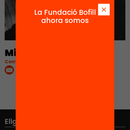
La Fundació Bofill
ahora somos
Miquel Gené
Contacta'm:
Elige equidad