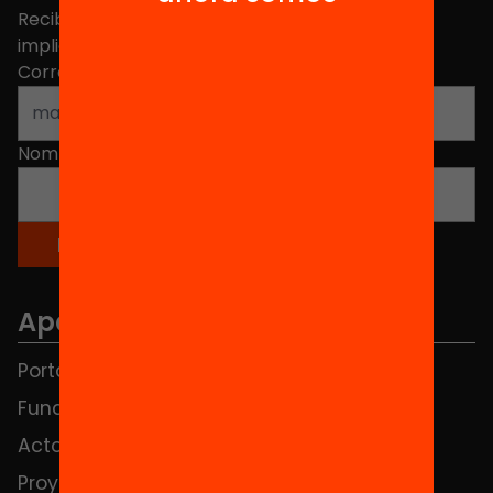
Recibe contenidos, iniciativas y proyectos para
implicarte.
Correo electrónico
*
Nombre
*
Apartados
Portada
FAQS
Fundación
HUB Social
Actos
Contacto
Proyectos