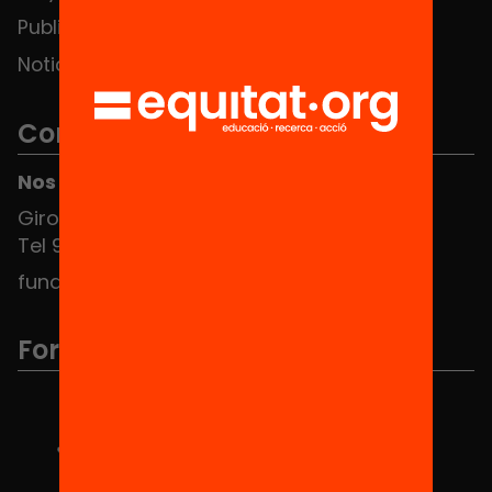
Publicaciones y vídeos
Noticias
Contacto
Nos puedes encontrar en el HUB Social
Girona 34, interior 08010 Barcelona
Tel 934 588 700
fundacio@equitat.org
Formamos parte de...