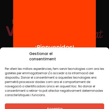
¡Bienvenidos!
Redes sociales
Gestionar el
consentiment
Per oferir les millors experiències, fem servir tecnologies com ara les
TWT
YTB
IG
FB
IN
galetes per emmagatzemar i/o accedir a la informació del
dispositiu. Donar el consentiment a aquestes tecnologies ens
permetrà processar dades com ara el comportament de
navegació o identificadors únics en aquest lloc. No donar el
consentiment o retirar-lo pot afectar negativament determinades
Aviso legal
Política de cookies
característiques i funcions.
Creemos que el conocimiento debe compartirse. Por eso
Accepta