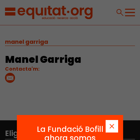
manel garriga
Manel Garriga
Contacta'm:
La Fundació Bofill
Elige equidad
ahora somos