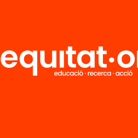
R
FAQS
i
HUB Social
Contacto
Formamos parte de...