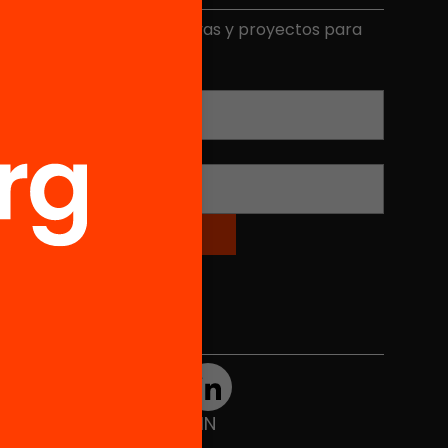
ecibe contenidos, iniciativas y proyectos para
mplicarte.
Correo electrónico
*
Nombre
*
Redes sociales
TWT
YTB
IG
FB
IN