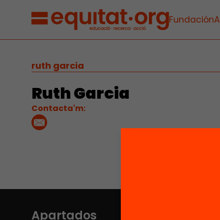
Fundación
A
ruth garcia
Ruth Garcia
Contacta'm:
Apartados