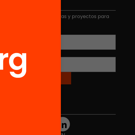
Elige equidad
ecibe contenidos, iniciativas y proyectos para
mplicarte.
Correo electrónico
*
Nombre
*
Redes sociales