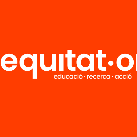
R
FAQS
i
HUB Social
Contacto
Formamos parte de...