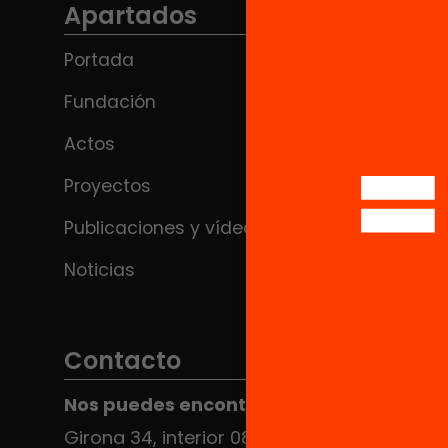
Apartados
Portada
Fundación
Actos
Proyectos
Publicaciones y vídeos
Noticias
Contacto
Nos puedes encontrar en el HUB Social
Girona 34, interior 08010 Barcelona