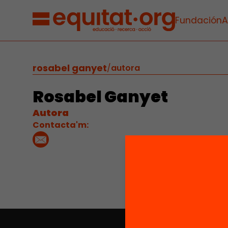
Fundación
A
rosabel ganyet
/
autora
Rosabel Ganyet
Autora
Contacta'm: