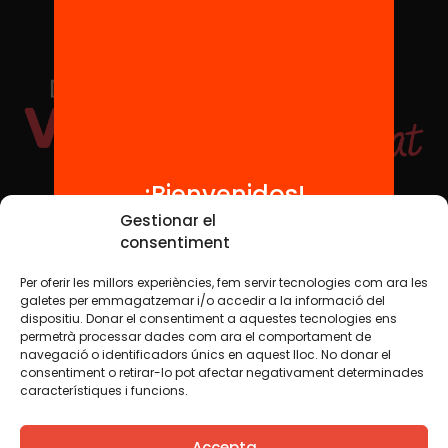
¡Bienvenidos!
Redes sociales
Gestionar el
consentiment
Per oferir les millors experiències, fem servir tecnologies com ara les
TWT
YTB
IG
FB
IN
galetes per emmagatzemar i/o accedir a la informació del
dispositiu. Donar el consentiment a aquestes tecnologies ens
permetrà processar dades com ara el comportament de
navegació o identificadors únics en aquest lloc. No donar el
consentiment o retirar-lo pot afectar negativament determinades
Aviso legal
Política de cookies
característiques i funcions.
Creemos que el conocimiento debe compartirse. Por eso
Accepta