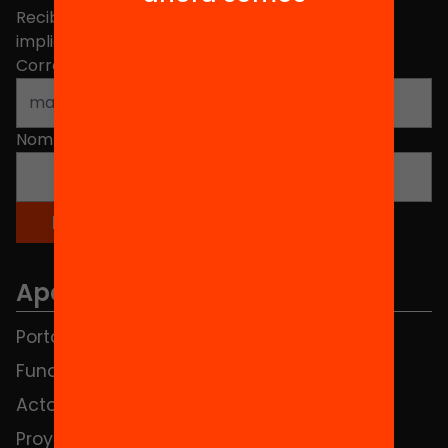
Recibe contenidos, iniciativas y proyectos para
implicarte.
Correo electrónico
*
Nombre
*
Apartados
Portada
FAQS
Fundación
HUB Social
Actos
Contacto
Proyectos