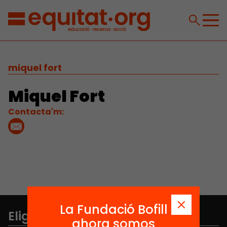
miquel fort
Miquel Fort
Contacta'm:
La Fundació Bofill
Elige equidad
ahora somos