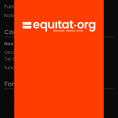
Publicaciones y vídeos
Noticias
Contacto
Nos puedes encontrar en el HUB Social
Girona 34, interior 08010 Barcelona
Tel 934 588 700
fundacio@equitat.org
Formamos parte de...