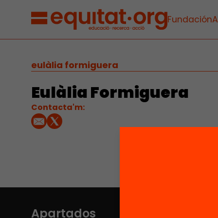
Fundación
A
eulàlia formiguera
Eulàlia Formiguera
Contacta'm:
Apartados