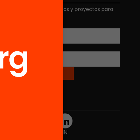
ecibe contenidos, iniciativas y proyectos para
mplicarte.
Correo electrónico
*
Nombre
*
Redes sociales
TWT
YTB
IG
FB
IN