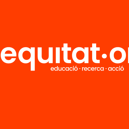
R
FAQS
i
HUB Social
Contacto
Formamos parte de...