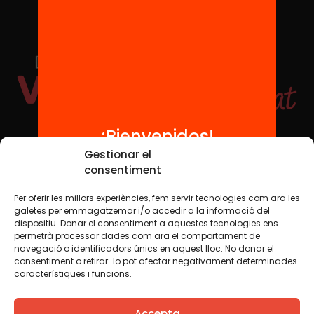
¡Bienvenidos!
Redes sociales
Gestionar el
consentiment
Per oferir les millors experiències, fem servir tecnologies com ara les
TWT
YTB
IG
FB
IN
galetes per emmagatzemar i/o accedir a la informació del
dispositiu. Donar el consentiment a aquestes tecnologies ens
permetrà processar dades com ara el comportament de
navegació o identificadors únics en aquest lloc. No donar el
consentiment o retirar-lo pot afectar negativament determinades
Aviso legal
Política de cookies
característiques i funcions.
Creemos que el conocimiento debe compartirse. Por eso
Accepta