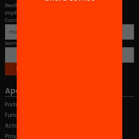
Recibe contenidos, iniciativas y proyectos para
implicarte.
Correo electrónico
*
Nombre
*
Apartados
Portada
FAQS
Fundación
HUB Social
Actos
Contacto
Proyectos