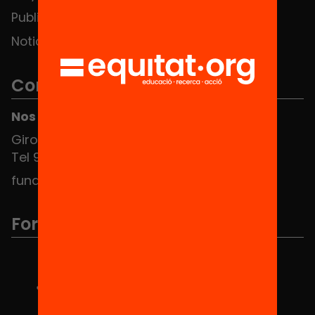
Publicaciones y vídeos
Noticias
Contacto
Nos puedes encontrar en el HUB Social
Girona 34, interior 08010 Barcelona
Tel 934 588 700
fundacio@equitat.org
Formamos parte de...