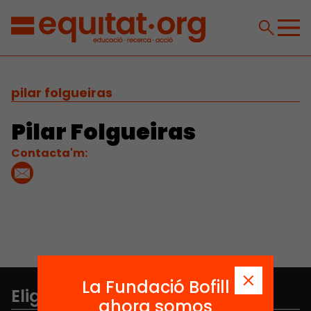
pilar folgueiras
Pilar Folgueiras
Contacta'm:
La Fundació Bofill
Elige equidad
ahora somos