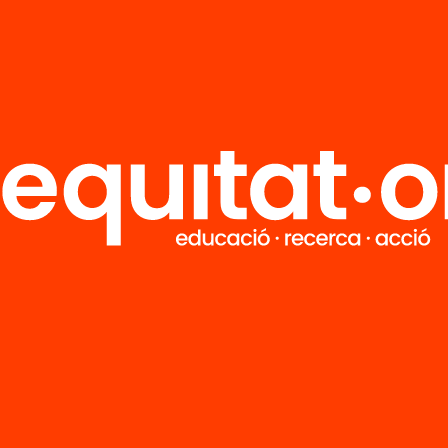
R
FAQS
i
HUB Social
Contacto
Formamos parte de...