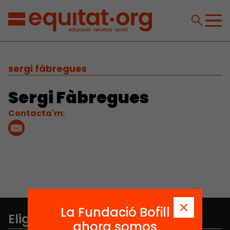
sergi fàbregues
Sergi Fàbregues
Contacta'm:
La Fundació Bofill
Elige equidad
ahora somos