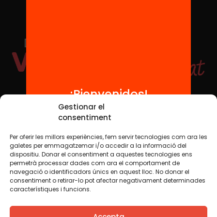
¡Bienvenidos!
Redes sociales
Gestionar el
consentiment
Per oferir les millors experiències, fem servir tecnologies com ara les
TWT
YTB
IG
FB
IN
galetes per emmagatzemar i/o accedir a la informació del
dispositiu. Donar el consentiment a aquestes tecnologies ens
permetrà processar dades com ara el comportament de
navegació o identificadors únics en aquest lloc. No donar el
consentiment o retirar-lo pot afectar negativament determinades
Aviso legal
Política de cookies
característiques i funcions.
Creemos que el conocimiento debe compartirse. Por eso
Accepta