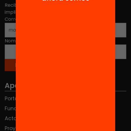
Recibe contenidos, iniciativas y proyectos para
implicarte.
Correo electrónico
*
Nombre
*
Apartados
Portada
FAQS
Fundación
HUB Social
Actos
Contacto
Proyectos