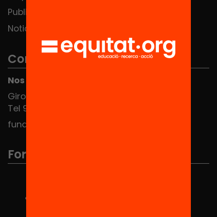
Publicaciones y vídeos
Noticias
Contacto
Nos puedes encontrar en el HUB Social
Girona 34, interior 08010 Barcelona
Tel 934 588 700
fundacio@equitat.org
Formamos parte de...