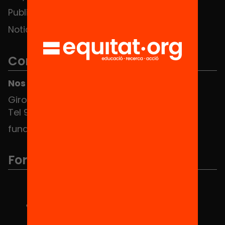
Publicaciones y vídeos
Noticias
Contacto
Nos puedes encontrar en el HUB Social
Girona 34, interior 08010 Barcelona
Tel 934 588 700
fundacio@equitat.org
Formamos parte de...