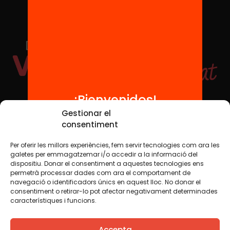
¡Bienvenidos!
Redes sociales
Gestionar el
consentiment
Per oferir les millors experiències, fem servir tecnologies com ara les
TWT
YTB
IG
FB
IN
galetes per emmagatzemar i/o accedir a la informació del
dispositiu. Donar el consentiment a aquestes tecnologies ens
permetrà processar dades com ara el comportament de
navegació o identificadors únics en aquest lloc. No donar el
consentiment o retirar-lo pot afectar negativament determinades
Aviso legal
Política de cookies
característiques i funcions.
Creemos que el conocimiento debe compartirse. Por eso
Accepta