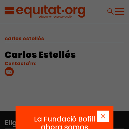
carlos estellés
Carlos Estellés
Contacta'm:
La Fundació Bofill
Elige equidad
ahora somos