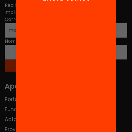
Recibe contenidos, iniciativas y proyectos para
implicarte.
Correo electrónico
*
Nombre
*
Apartados
Portada
FAQS
Fundación
HUB Social
Actos
Contacto
Proyectos