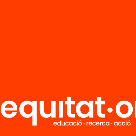
R
FAQS
i
HUB Social