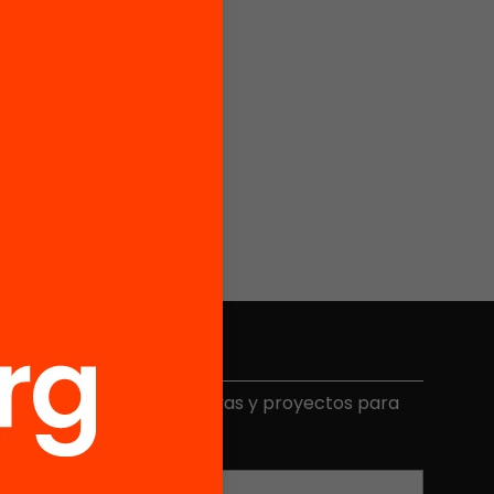
Elige equidad
ecibe contenidos, iniciativas y proyectos para
mplicarte.
Correo electrónico
*