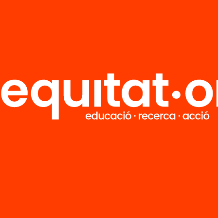
R
FAQS
i
HUB Social
Contacto
Formamos parte de...