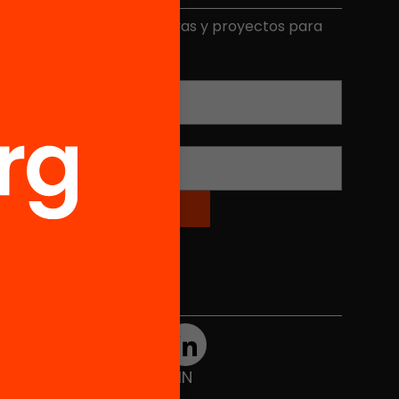
ecibe contenidos, iniciativas y proyectos para
mplicarte.
Correo electrónico
*
Nombre
*
Redes sociales
TWT
YTB
IG
FB
IN