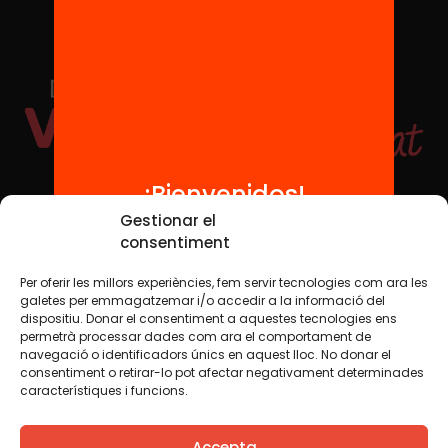
¡Bienvenidos!
Redes sociales
Gestionar el
consentiment
Per oferir les millors experiències, fem servir tecnologies com ara les
TWT
YTB
IG
FB
IN
galetes per emmagatzemar i/o accedir a la informació del
dispositiu. Donar el consentiment a aquestes tecnologies ens
permetrà processar dades com ara el comportament de
navegació o identificadors únics en aquest lloc. No donar el
consentiment o retirar-lo pot afectar negativament determinades
Aviso legal
Política de cookies
característiques i funcions.
Creemos que el conocimiento debe compartirse. Por eso
Accepta