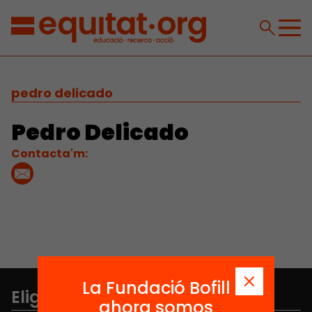
pedro delicado
Pedro Delicado
Contacta'm:
La Fundació Bofill
Elige equidad
ahora somos