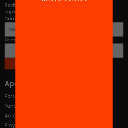
Recibe contenidos, iniciativas y proyectos para
implicarte.
Correo electrónico
*
Nombre
*
Apartados
Portada
FAQS
Fundación
HUB Social
Actos
Contacto
Proyectos