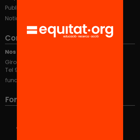
Publicaciones y vídeos
Noticias
Contacto
Nos puedes encontrar en el HUB Social
Girona 34, interior 08010 Barcelona
Tel 934 588 700
fundacio@equitat.org
Formamos parte de...