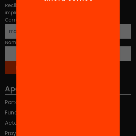
Recibe contenidos, iniciativas y proyectos para
implicarte.
Correo electrónico
*
Nombre
*
Apartados
Portada
FAQS
Fundación
HUB Social
Actos
Contacto
Proyectos