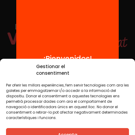
¡Bienvenidos!
Redes sociales
Gestionar el
consentiment
Per oferir les millors experiències, fem servir tecnologies com ara les
TWT
YTB
IG
FB
IN
galetes per emmagatzemar i/o accedir a la informació del
dispositiu. Donar el consentiment a aquestes tecnologies ens
permetrà processar dades com ara el comportament de
navegació o identificadors únics en aquest lloc. No donar el
consentiment o retirar-lo pot afectar negativament determinades
Aviso legal
Política de cookies
característiques i funcions.
Creemos que el conocimiento debe compartirse. Por eso
Accepta