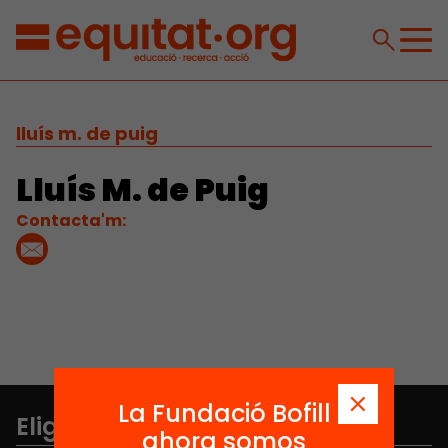
lluís m. de puig
Lluís M. de Puig
Contacta'm:
La Fundació Bofill
Elige equidad
ahora somos