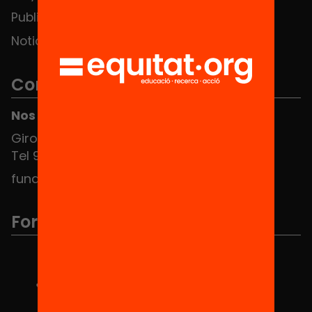
Publicaciones y vídeos
Noticias
Contacto
Nos puedes encontrar en el HUB Social
Girona 34, interior 08010 Barcelona
Tel 934 588 700
fundacio@equitat.org
Formamos parte de...