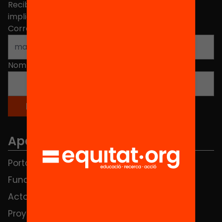
Recibe contenidos, iniciativas y proyectos para
implicarte.
Correo electrónico
*
Nombre
*
Apartados
Portada
FAQS
Fundación
HUB Social
Actos
Contacto
Proyectos