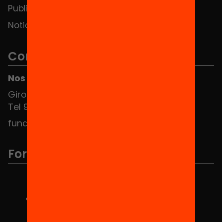
Publicaciones y vídeos
Noticias
Contacto
Nos puedes encontrar en el HUB Social
Girona 34, interior 08010 Barcelona
Tel 934 588 700
fundacio@equitat.org
Formamos parte de...