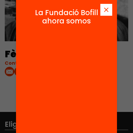
La Fundació Bofill
ahora somos
Fèlix De Castro
Contacta'm:
Elige equidad