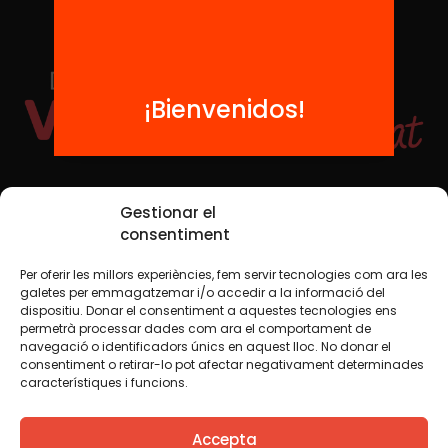
¡Bienvenidos!
Redes sociales
Gestionar el
consentiment
Per oferir les millors experiències, fem servir tecnologies com ara les
TWT
YTB
IG
FB
IN
galetes per emmagatzemar i/o accedir a la informació del
dispositiu. Donar el consentiment a aquestes tecnologies ens
permetrà processar dades com ara el comportament de
navegació o identificadors únics en aquest lloc. No donar el
consentiment o retirar-lo pot afectar negativament determinades
Aviso legal
Política de cookies
característiques i funcions.
Creemos que el conocimiento debe compartirse. Por eso
Accepta
utilizamos una licencia Creative Commons, salvo que en