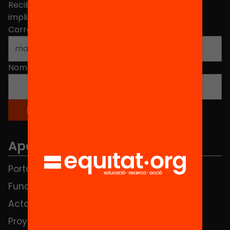
Recibe contenidos, iniciativas y proyectos para
implicarte.
Correo electrónico
*
Nombre
*
Apartados
Portada
FAQS
Fundación
HUB Social
Actos
Contacto
Proyectos