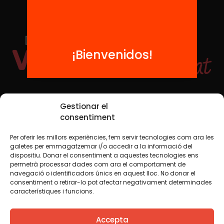
¡Bienvenidos!
Redes sociales
Gestionar el
consentiment
Per oferir les millors experiències, fem servir tecnologies com ara les
TWT
YTB
IG
FB
IN
galetes per emmagatzemar i/o accedir a la informació del
dispositiu. Donar el consentiment a aquestes tecnologies ens
permetrà processar dades com ara el comportament de
navegació o identificadors únics en aquest lloc. No donar el
consentiment o retirar-lo pot afectar negativament determinades
Aviso legal
Política de cookies
característiques i funcions.
Creemos que el conocimiento debe compartirse. Por eso
Accepta
utilizamos una licencia Creative Commons, salvo que en