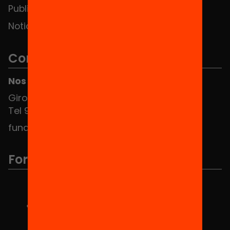
Publicaciones y vídeos
Noticias
Contacto
Nos puedes encontrar en el HUB Social
Girona 34, interior 08010 Barcelona
Tel 934 588 700
fundacio@equitat.org
Formamos parte de...