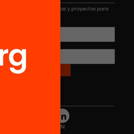
ecibe contenidos, iniciativas y proyectos para
mplicarte.
Correo electrónico
*
Nombre
*
Redes sociales
TWT
YTB
IG
FB
IN