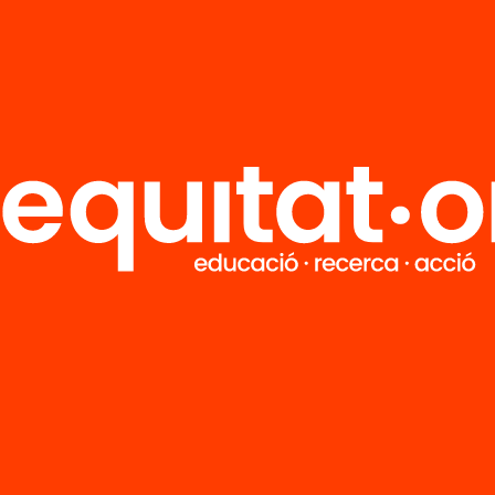
R
FAQS
i
HUB Social
Contacto
Formamos parte de...