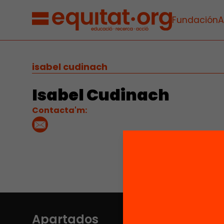
Fundación
A
isabel cudinach
Isabel Cudinach
Contacta'm:
Apartados