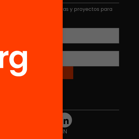
ecibe contenidos, iniciativas y proyectos para
mplicarte.
Correo electrónico
*
Nombre
*
Redes sociales
TWT
YTB
IG
FB
IN