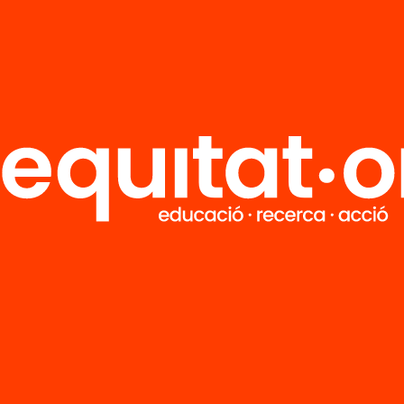
R
FAQS
i
HUB Social
Contacto
Formamos parte de...