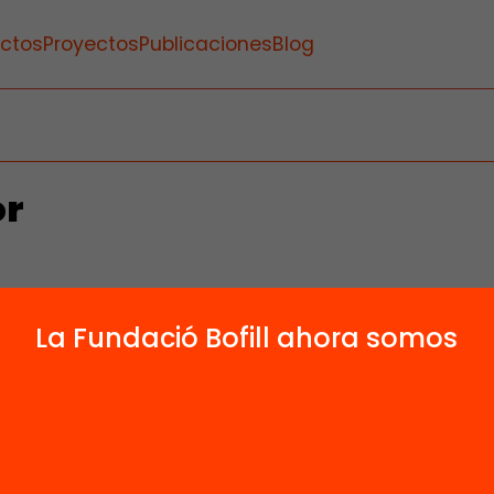
ctos
Proyectos
Publicaciones
Blog
or
La Fundació Bofill ahora somos