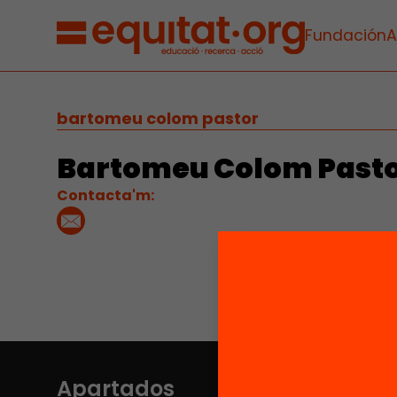
Fundación
A
bartomeu colom pastor
Bartomeu Colom Past
Contacta'm:
Apartados