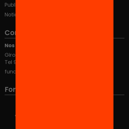
Publicaciones y vídeos
Noticias
Contacto
Nos puedes encontrar en el HUB Social
Girona 34, interior 08010 Barcelona
Tel 934 588 700
fundacio@equitat.org
Formamos parte de...