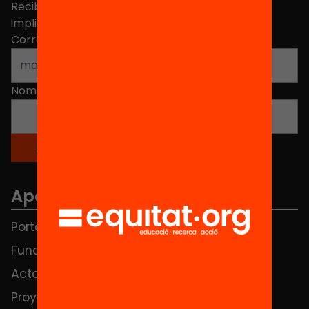
Recibe contenidos, iniciativas y proyectos para
implicarte.
Correo electrónico
*
Nombre
*
Apartados
Portada
FAQS
Fundación
HUB Social
Actos
Contacto
Proyectos