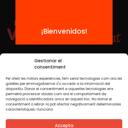
¡Bienvenidos!
Redes sociales
Gestionar el
consentiment
Per oferir les millors experiències, fem servir tecnologies com ara les
TWT
YTB
IG
FB
IN
galetes per emmagatzemar i/o accedir a la informació del
dispositiu. Donar el consentiment a aquestes tecnologies ens
permetrà processar dades com ara el comportament de
navegació o identificadors únics en aquest lloc. No donar el
consentiment o retirar-lo pot afectar negativament determinades
Aviso legal
Política de cookies
característiques i funcions.
Creemos que el conocimiento debe compartirse. Por eso
Accepta
utilizamos una licencia Creative Commons, salvo que en