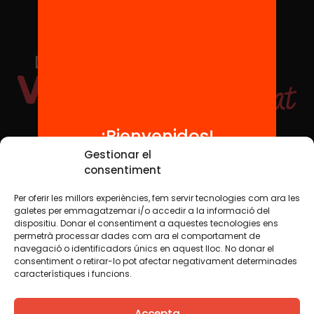
¡Bienvenidos!
Redes sociales
Gestionar el
consentiment
Per oferir les millors experiències, fem servir tecnologies com ara les
TWT
YTB
IG
FB
IN
galetes per emmagatzemar i/o accedir a la informació del
dispositiu. Donar el consentiment a aquestes tecnologies ens
permetrà processar dades com ara el comportament de
navegació o identificadors únics en aquest lloc. No donar el
consentiment o retirar-lo pot afectar negativament determinades
Aviso legal
Política de cookies
característiques i funcions.
Creemos que el conocimiento debe compartirse. Por eso
Accepta