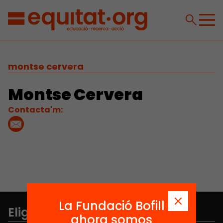
montse cervera
Montse Cervera
Contacta'm:
La Fundació Bofill
Elige equidad
ahora somos