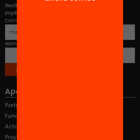
Recibe contenidos, iniciativas y proyectos para
implicarte.
Correo electrónico
*
Nombre
*
Apartados
Portada
FAQS
Fundación
HUB Social
Actos
Contacto
Proyectos