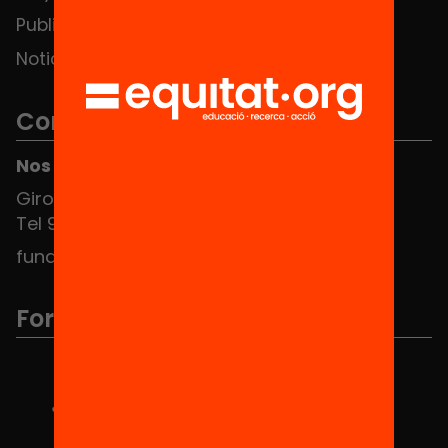
Publicaciones y vídeos
Noticias
Contacto
Nos puedes encontrar en el HUB Social
Girona 34, interior 08010 Barcelona
Tel 934 588 700
fundacio@equitat.org
Formamos parte de...