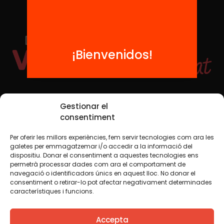
¡Bienvenidos!
Redes sociales
Gestionar el
consentiment
Per oferir les millors experiències, fem servir tecnologies com ara les
TWT
YTB
IG
FB
IN
galetes per emmagatzemar i/o accedir a la informació del
dispositiu. Donar el consentiment a aquestes tecnologies ens
permetrà processar dades com ara el comportament de
navegació o identificadors únics en aquest lloc. No donar el
consentiment o retirar-lo pot afectar negativament determinades
Aviso legal
Política de cookies
característiques i funcions.
Creemos que el conocimiento debe compartirse. Por eso
Accepta
utilizamos una licencia Creative Commons, salvo que en