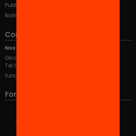
Publicaciones y vídeos
Noticias
Contacto
Nos puedes encontrar en el HUB Social
Girona 34, interior 08010 Barcelona
Tel 934 588 700
fundacio@equitat.org
Formamos parte de...