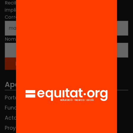
Recibe contenidos, iniciativas y proyectos para
implicarte.
Correo electrónico
*
Nombre
*
Apartados
Portada
FAQS
Fundación
HUB Social
Actos
Contacto
Proyectos