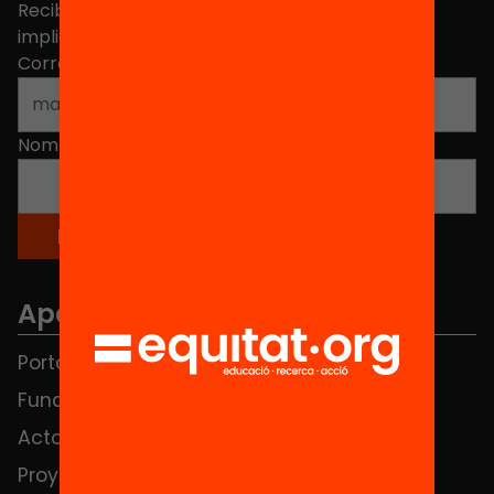
Recibe contenidos, iniciativas y proyectos para
implicarte.
Correo electrónico
*
Nombre
*
Apartados
Portada
FAQS
Fundación
HUB Social
Actos
Contacto
Proyectos