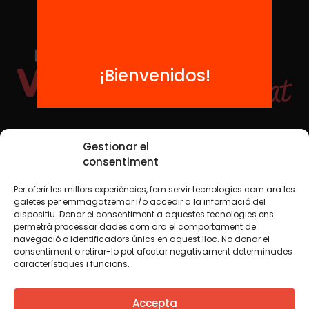
¡Bienvenidos!
Redes sociales
Gestionar el
consentiment
Per oferir les millors experiències, fem servir tecnologies com ara les
TWT
YTB
IG
FB
IN
galetes per emmagatzemar i/o accedir a la informació del
dispositiu. Donar el consentiment a aquestes tecnologies ens
permetrà processar dades com ara el comportament de
navegació o identificadors únics en aquest lloc. No donar el
consentiment o retirar-lo pot afectar negativament determinades
Aviso legal
Política de cookies
característiques i funcions.
Creemos que el conocimiento debe compartirse. Por eso
Accepta
utilizamos una licencia Creative Commons, salvo que en