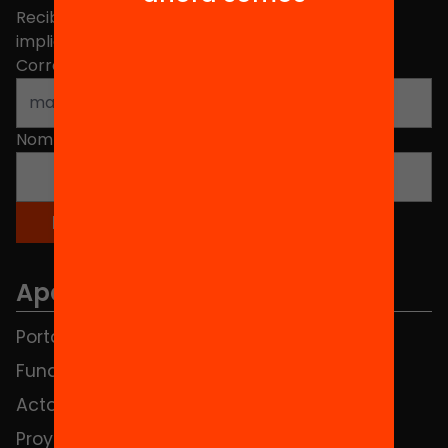
Recibe contenidos, iniciativas y proyectos para
implicarte.
Correo electrónico
*
Nombre
*
Apartados
Portada
FAQS
Fundación
HUB Social
Actos
Contacto
Proyectos