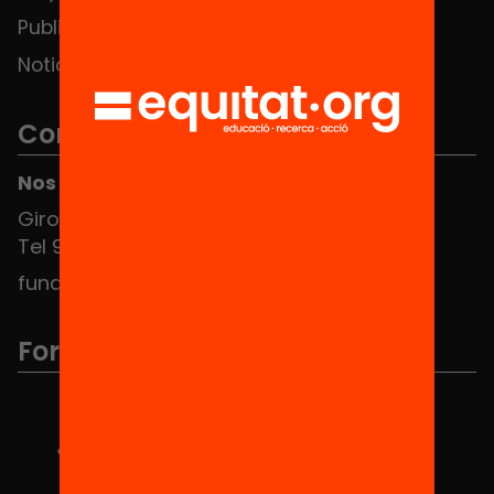
Publicaciones y vídeos
Noticias
Contacto
Nos puedes encontrar en el HUB Social
Girona 34, interior 08010 Barcelona
Tel 934 588 700
fundacio@equitat.org
Formamos parte de...