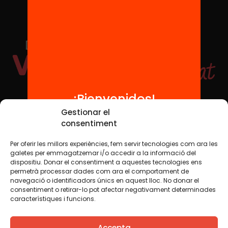
¡Bienvenidos!
Redes sociales
Gestionar el
consentiment
Per oferir les millors experiències, fem servir tecnologies com ara les
TWT
YTB
IG
FB
IN
galetes per emmagatzemar i/o accedir a la informació del
dispositiu. Donar el consentiment a aquestes tecnologies ens
permetrà processar dades com ara el comportament de
navegació o identificadors únics en aquest lloc. No donar el
consentiment o retirar-lo pot afectar negativament determinades
Aviso legal
Política de cookies
característiques i funcions.
Creemos que el conocimiento debe compartirse. Por eso
Accepta