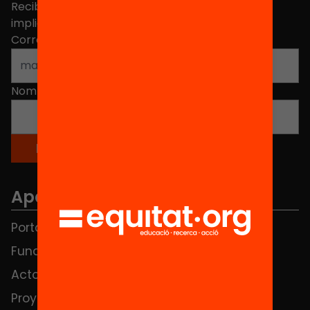
Recibe contenidos, iniciativas y proyectos para
implicarte.
Correo electrónico
*
Nombre
*
Apartados
Portada
FAQS
Fundación
HUB Social
Actos
Contacto
Proyectos