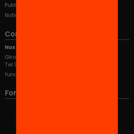
Publicaciones y vídeos
Noticias
Contacto
Nos puedes encontrar en el HUB Social
Girona 34, interior 08010 Barcelona
Tel 934 588 700
fundacio@equitat.org
Formamos parte de...