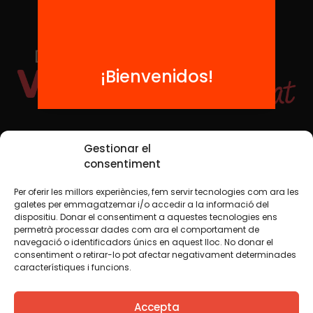
¡Bienvenidos!
Redes sociales
Gestionar el
consentiment
Per oferir les millors experiències, fem servir tecnologies com ara les
TWT
YTB
IG
FB
IN
galetes per emmagatzemar i/o accedir a la informació del
dispositiu. Donar el consentiment a aquestes tecnologies ens
permetrà processar dades com ara el comportament de
navegació o identificadors únics en aquest lloc. No donar el
consentiment o retirar-lo pot afectar negativament determinades
Aviso legal
Política de cookies
característiques i funcions.
Creemos que el conocimiento debe compartirse. Por eso
Accepta
utilizamos una licencia Creative Commons, salvo que en