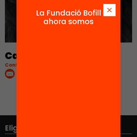
La Fundació Bofill
ahora somos
Carola Castellà
Contacta'm:
Elige equidad