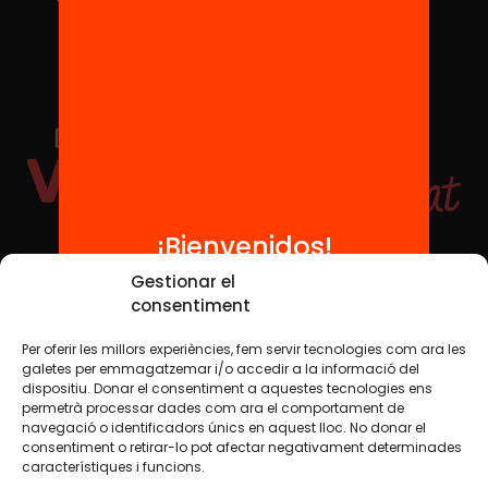
¡Bienvenidos!
Redes sociales
Gestionar el
consentiment
Per oferir les millors experiències, fem servir tecnologies com ara les
TWT
YTB
IG
FB
IN
galetes per emmagatzemar i/o accedir a la informació del
dispositiu. Donar el consentiment a aquestes tecnologies ens
permetrà processar dades com ara el comportament de
navegació o identificadors únics en aquest lloc. No donar el
consentiment o retirar-lo pot afectar negativament determinades
Aviso legal
Política de cookies
característiques i funcions.