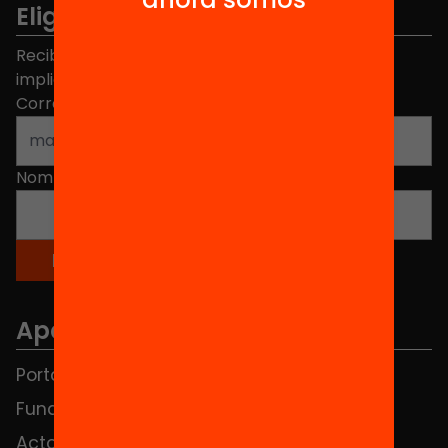
Elige equidad
Recibe contenidos, iniciativas y proyectos para
implicarte.
Correo electrónico
*
Nombre
*
Apartados
Portada
FAQS
Fundación
HUB Social
Actos
Contacto