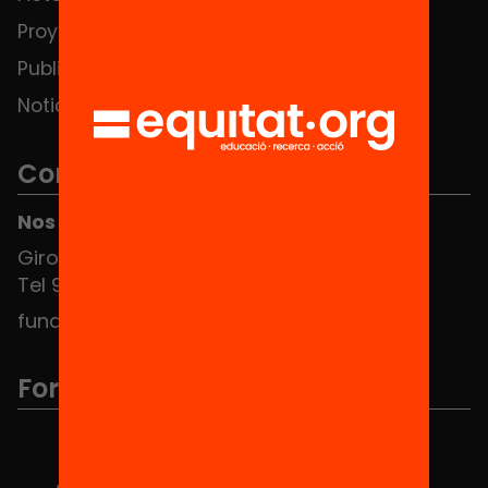
Proyectos
Publicaciones y vídeos
Noticias
Contacto
Nos puedes encontrar en el HUB Social
Girona 34, interior 08010 Barcelona
Tel 934 588 700
fundacio@equitat.org
Formamos parte de...