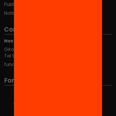
Publicaciones y vídeos
Noticias
Contacto
Nos puedes encontrar en el HUB Social
Girona 34, interior 08010 Barcelona
Tel 934 588 700
fundacio@equitat.org
Formamos parte de...