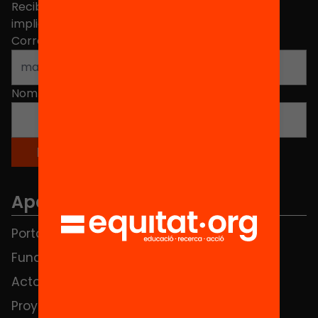
Recibe contenidos, iniciativas y proyectos para
implicarte.
Correo electrónico
*
Nombre
*
Apartados
Portada
FAQS
Fundación
HUB Social
Actos
Contacto
Proyectos