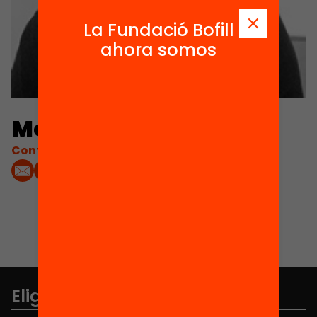
La Fundació Bofill
ahora somos
Mercè Capell
Contacta'm:
Elige equidad