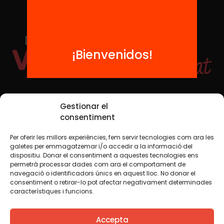
¡Bienvenidos!
Redes sociales
Gestionar el
consentiment
Per oferir les millors experiències, fem servir tecnologies com ara les
TWT
YTB
IG
FB
IN
galetes per emmagatzemar i/o accedir a la informació del
dispositiu. Donar el consentiment a aquestes tecnologies ens
permetrà processar dades com ara el comportament de
navegació o identificadors únics en aquest lloc. No donar el
consentiment o retirar-lo pot afectar negativament determinades
Aviso legal
Política de cookies
característiques i funcions.
Creemos que el conocimiento debe compartirse. Por eso
Accepta
utilizamos una licencia Creative Commons, salvo que en