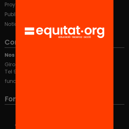
Proyectos
Publicaciones y vídeos
Noticias
Contacto
Nos puedes encontrar en el HUB Social
Girona 34, interior 08010 Barcelona
Tel 934 588 700
fundacio@equitat.org
Formamos parte de...