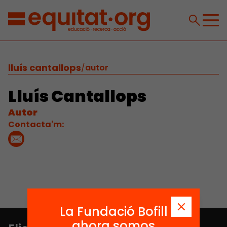
lluís cantallops
/
autor
Lluís Cantallops
Autor
Contacta'm:
La Fundació Bofill
ahora somos