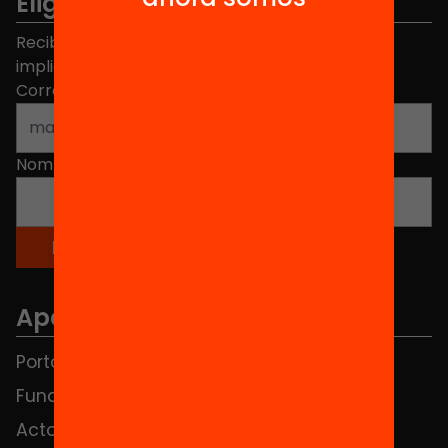
Elige equidad
Recibe contenidos, iniciativas y proyectos para
implicarte.
Correo electrónico
*
Nombre
*
Apartados
Portada
FAQS
Fundación
HUB Social
Actos
Contacto