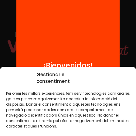
¡Bienvenidos!
Redes sociales
Gestionar el
consentiment
Per oferir les millors experiències, fem servir tecnologies com ara les
TWT
YTB
IG
FB
IN
galetes per emmagatzemar i/o accedir a la informació del
dispositiu. Donar el consentiment a aquestes tecnologies ens
permetrà processar dades com ara el comportament de
navegació o identificadors únics en aquest lloc. No donar el
consentiment o retirar-lo pot afectar negativament determinades
Aviso legal
Política de cookies
característiques i funcions.