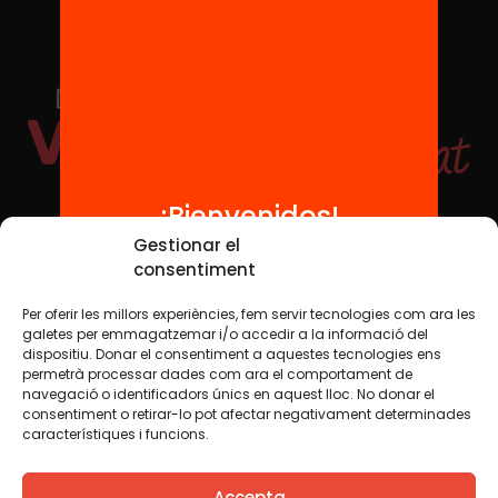
¡Bienvenidos!
Redes sociales
Gestionar el
consentiment
Per oferir les millors experiències, fem servir tecnologies com ara les
TWT
YTB
IG
FB
IN
galetes per emmagatzemar i/o accedir a la informació del
dispositiu. Donar el consentiment a aquestes tecnologies ens
permetrà processar dades com ara el comportament de
navegació o identificadors únics en aquest lloc. No donar el
consentiment o retirar-lo pot afectar negativament determinades
Aviso legal
Política de cookies
característiques i funcions.
Creemos que el conocimiento debe compartirse. Por eso
Accepta