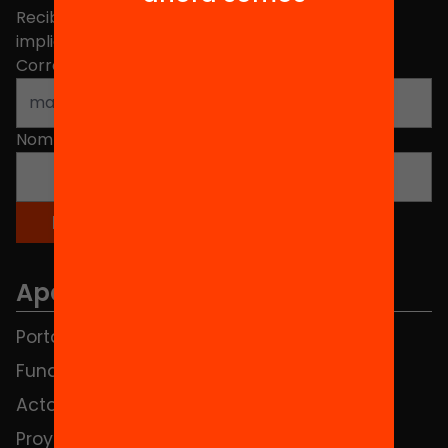
Recibe contenidos, iniciativas y proyectos para
implicarte.
Correo electrónico
*
Nombre
*
Apartados
Portada
FAQS
Fundación
HUB Social
Actos
Contacto
Proyectos