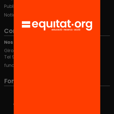
Publicaciones y vídeos
Noticias
Contacto
Nos puedes encontrar en el HUB Social
Girona 34, interior 08010 Barcelona
Tel 934 588 700
fundacio@equitat.org
Formamos parte de...