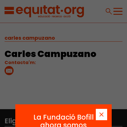
carles campuzano
Carles Campuzano
Contacta'm:
La Fundació Bofill
Elige equidad
ahora somos