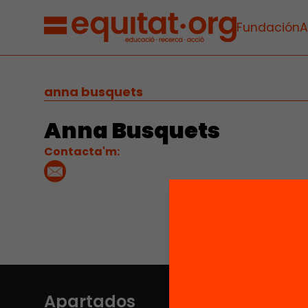
Fundación
A
anna busquets
Anna Busquets
Contacta'm:
Apartados