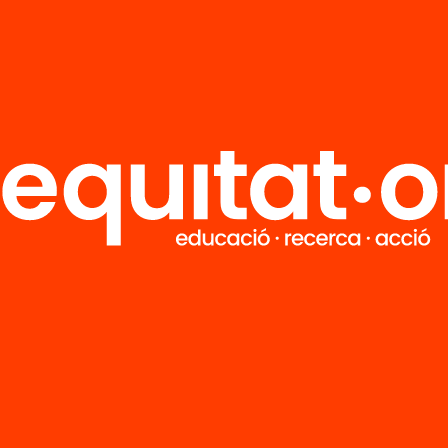
R
FAQS
i
HUB Social
Contacto
Formamos parte de...