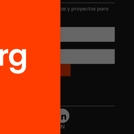
ecibe contenidos, iniciativas y proyectos para
mplicarte.
Correo electrónico
*
Nombre
*
Redes sociales
TWT
YTB
IG
FB
IN