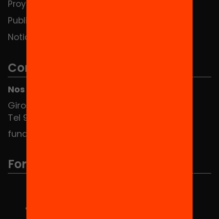
Proyectos
Publicaciones y vídeos
Noticias
Contacto
Nos puedes encontrar en el HUB Social
Girona 34, interior 08010 Barcelona
Tel 934 588 700
fundacio@equitat.org
Formamos parte de...