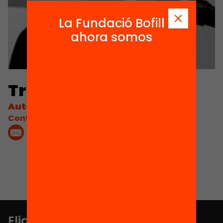
La Fundació Bofill
ahora somos
Tracey Burns
Autora
Contacta'm:
Elige equidad