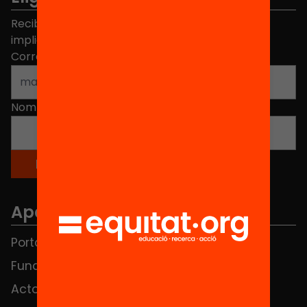
Recibe contenidos, iniciativas y proyectos para
implicarte.
Correo electrónico
*
Nombre
*
Apartados
Portada
FAQS
Fundación
HUB Social
Actos
Contacto