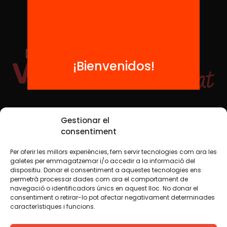
¡Bienvenidos!
Redes sociales
Gestionar el
consentiment
Per oferir les millors experiències, fem servir tecnologies com ara les
TWT
YTB
IG
FB
IN
galetes per emmagatzemar i/o accedir a la informació del
dispositiu. Donar el consentiment a aquestes tecnologies ens
permetrà processar dades com ara el comportament de
navegació o identificadors únics en aquest lloc. No donar el
consentiment o retirar-lo pot afectar negativament determinades
Aviso legal
Política de cookies
característiques i funcions.
Creemos que el conocimiento debe compartirse. Por eso