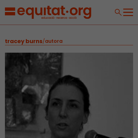
tracey burns
/
autora