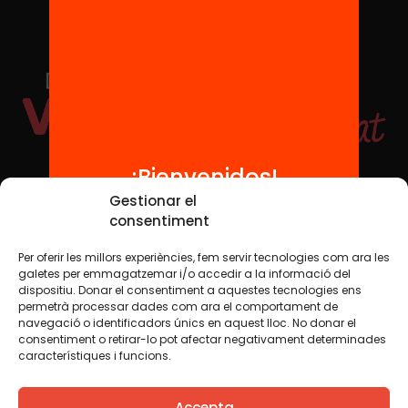
¡Bienvenidos!
Redes sociales
Gestionar el
consentiment
Per oferir les millors experiències, fem servir tecnologies com ara les
TWT
YTB
IG
FB
IN
galetes per emmagatzemar i/o accedir a la informació del
dispositiu. Donar el consentiment a aquestes tecnologies ens
permetrà processar dades com ara el comportament de
navegació o identificadors únics en aquest lloc. No donar el
consentiment o retirar-lo pot afectar negativament determinades
Aviso legal
Política de cookies
característiques i funcions.
Creemos que el conocimiento debe compartirse. Por eso
Accepta