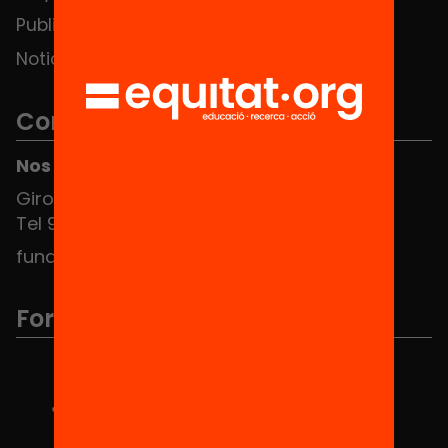
Publicaciones y vídeos
Noticias
Contacto
Nos puedes encontrar en el HUB Social
Girona 34, interior 08010 Barcelona
Tel 934 588 700
fundacio@equitat.org
Formamos parte de...