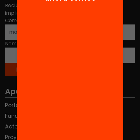
Recibe contenidos, iniciativas y proyectos para
implicarte.
Correo electrónico
*
Nombre
*
Apartados
Portada
FAQS
Fundación
HUB Social
Actos
Contacto
Proyectos