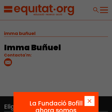
imma buñuel
Imma Buñuel
Contacta'm:
La Fundació Bofill
Elige equidad
ahora somos