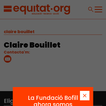
claire bouillet
Claire Bouillet
Contacta'm:
La Fundació Bofill
Elige equidad
ahora somos