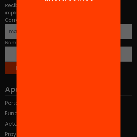
Recibe contenidos, iniciativas y proyectos para
implicarte.
Correo electrónico
*
Nombre
*
Apartados
Portada
FAQS
Fundación
HUB Social
Actos
Contacto
Proyectos