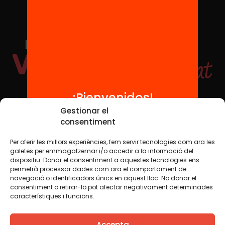
¡Bienvenidos!
Redes sociales
Gestionar el
consentiment
Per oferir les millors experiències, fem servir tecnologies com ara les
TWT
YTB
IG
FB
IN
galetes per emmagatzemar i/o accedir a la informació del
dispositiu. Donar el consentiment a aquestes tecnologies ens
permetrà processar dades com ara el comportament de
navegació o identificadors únics en aquest lloc. No donar el
consentiment o retirar-lo pot afectar negativament determinades
Aviso legal
Política de cookies
característiques i funcions.
Creemos que el conocimiento debe compartirse. Por eso
Accepta