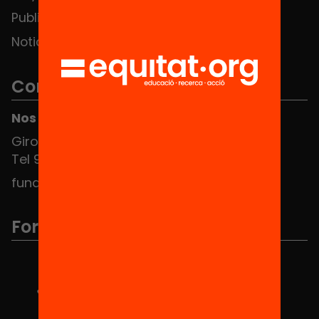
Publicaciones y vídeos
Noticias
Contacto
Nos puedes encontrar en el HUB Social
Girona 34, interior 08010 Barcelona
Tel 934 588 700
fundacio@equitat.org
Formamos parte de...