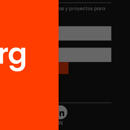
ecibe contenidos, iniciativas y proyectos para
mplicarte.
Correo electrónico
*
Nombre
*
Redes sociales
TWT
YTB
IG
FB
IN