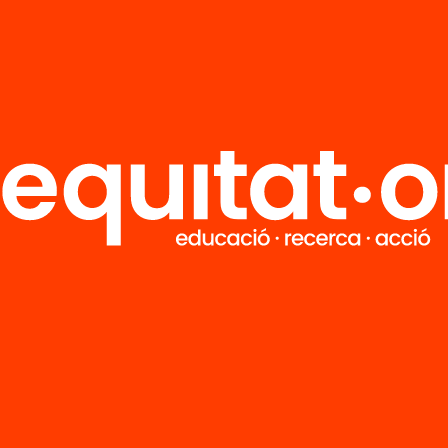
R
FAQS
i
HUB Social
Contacto
Formamos parte de...