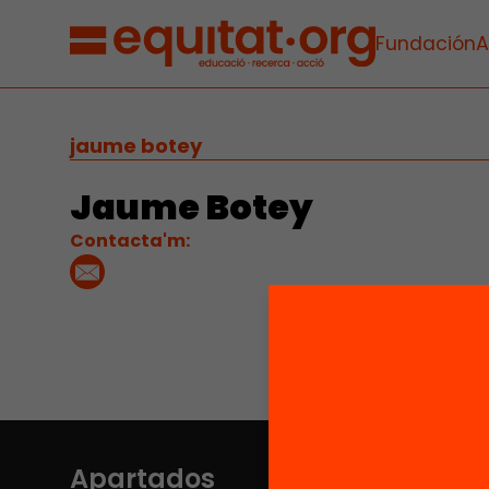
Fundación
A
jaume botey
Jaume Botey
Contacta'm:
Apartados